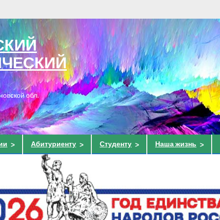
СКИЙ
ИЧЕСКИЙ
новской обл.
ии
Абитуриенту
Студенту
Наша жизнь