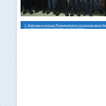
Навигация
Девушки и юноши Родниковского колледжа вели б
со священником о духовных ценностях
по
записям