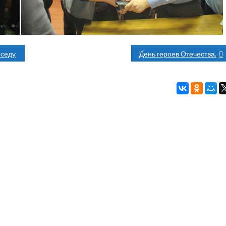
еседу
День героев Отечества.