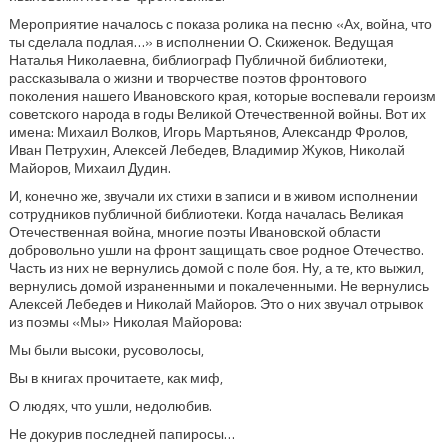
Мероприятие началось с показа ролика на песню «Ах, война, что
ты сделала подлая…» в исполнении О. Скиженок. Ведущая
Наталья Николаевна, библиограф Публичной библиотеки,
рассказывала о жизни и творчестве поэтов фронтового
поколения нашего Ивановского края, которые воспевали героизм
советского народа в годы Великой Отечественной войны. Вот их
имена: Михаил Волков, Игорь Мартьянов, Александр Фролов,
Иван Петрухин, Алексей Лебедев, Владимир Жуков, Николай
Майоров, Михаил Дудин.
И, конечно же, звучали их стихи в записи и в живом исполнении
сотрудников публичной библиотеки. Когда началась Великая
Отечественная война, многие поэты Ивановской области
добровольно ушли на фронт защищать свое родное Отечество.
Часть из них не вернулись домой с поле боя. Ну, а те, кто выжил,
вернулись домой израненными и покалеченными. Не вернулись
Алексей Лебедев и Николай Майоров. Это о них звучал отрывок
из поэмы «Мы» Николая Майорова:
Мы были высоки, русоволосы,
Вы в книгах прочитаете, как миф,
О людях, что ушли, недолюбив.
Не докурив последней папиросы…