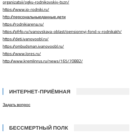
organizatsii/ogku-rodnikovskiy-tszn/
https://www.ip-rodniki.ru/
http://персональныеданные.дети
https://rodnikiarena.ru/
https://pfrfp.ru/ivanovskaya-oblast/pensionnyj-fond-v-rodnikakh/
https://deti.ivanovoobl.ru/
https://ombudsman.ivanovoobl.ru/
https://www.lores.ru/
http://www.kremlinrus.ru/news/165/70882/
ИНТЕРНЕТ-ПРИЁМНАЯ
Задать вопрос
БЕССМЕРТНЫЙ ПОЛК