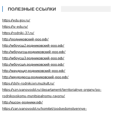
ПОЛЕЗНЫЕ ССЫЛКИ
https://edu.gov.ru/
https://iv-edu.ru/
https://rodniki-37.ru/
http://родниковский-роо.рф/
http://мбоусш2.родниковский-роо.рф/
http://мбоуцгсш.родниковский-роо.рф/
http://мбоусш3.родниковский-роо.рф/
http://мбоусш4.родниковский-роо.рф/
http://маудоцдт.родниковский-роо.рф/
http://мкудодюсш.родниковский-роо.рф/
https://dshi-rodniki.ivn.muzkult.ru/
https://szn.ivanovoobl.ru/departament/territorialnye-organy/po-
rodnikovskomu-munitsipalnomu-rayonu/
http://кцсон-родники.рф/
https://zan.ivanovoobl.ru/komitet/podvedomstvennye-