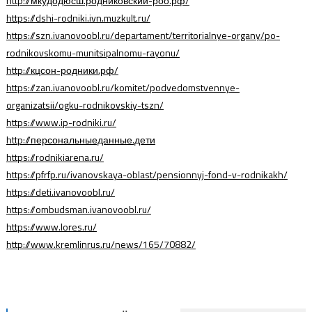
http://мкудодюсш.родниковский-роо.рф/
https://dshi-rodniki.ivn.muzkult.ru/
https://szn.ivanovoobl.ru/departament/territorialnye-organy/po-
rodnikovskomu-munitsipalnomu-rayonu/
http://кцсон-родники.рф/
https://zan.ivanovoobl.ru/komitet/podvedomstvennye-
organizatsii/ogku-rodnikovskiy-tszn/
https://www.ip-rodniki.ru/
http://персональныеданные.дети
https://rodnikiarena.ru/
https://pfrfp.ru/ivanovskaya-oblast/pensionnyj-fond-v-rodnikakh/
https://deti.ivanovoobl.ru/
https://ombudsman.ivanovoobl.ru/
https://www.lores.ru/
http://www.kremlinrus.ru/news/165/70882/