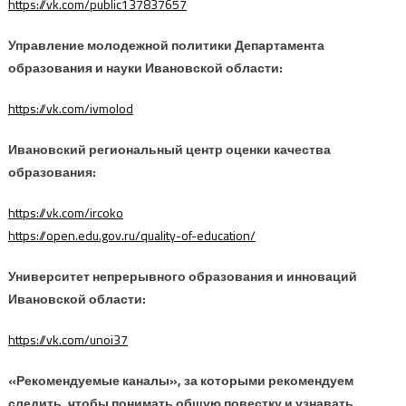
https://vk.com/public137837657
Управление молодежной политики Департамента
образования и науки Ивановской области:
https://vk.com/ivmolod
Ивановский региональный центр оценки качества
образования:
https://vk.com/ircoko
https://open.edu.gov.ru/quality-of-education/
Университет непрерывного образования и инноваций
Ивановской области:
https://vk.com/unoi37
«Рекомендуемые каналы», за которыми рекомендуем
следить, чтобы понимать общую повестку и узнавать