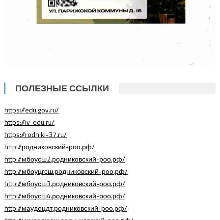
ПОЛЕЗНЫЕ ССЫЛКИ
https://edu.gov.ru/
https://iv-edu.ru/
https://rodniki-37.ru/
http://родниковский-роо.рф/
http://мбоусш2.родниковский-роо.рф/
http://мбоуцгсш.родниковский-роо.рф/
http://мбоусш3.родниковский-роо.рф/
http://мбоусш4.родниковский-роо.рф/
http://маудоцдт.родниковский-роо.рф/