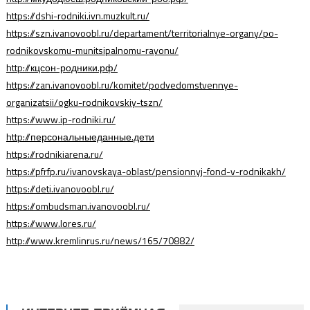
https://dshi-rodniki.ivn.muzkult.ru/
https://szn.ivanovoobl.ru/departament/territorialnye-organy/po-
rodnikovskomu-munitsipalnomu-rayonu/
http://кцсон-родники.рф/
https://zan.ivanovoobl.ru/komitet/podvedomstvennye-
organizatsii/ogku-rodnikovskiy-tszn/
https://www.ip-rodniki.ru/
http://персональныеданные.дети
https://rodnikiarena.ru/
https://pfrfp.ru/ivanovskaya-oblast/pensionnyj-fond-v-rodnikakh/
https://deti.ivanovoobl.ru/
https://ombudsman.ivanovoobl.ru/
https://www.lores.ru/
http://www.kremlinrus.ru/news/165/70882/