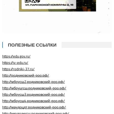
ПОЛЕЗНЫЕ ССЫЛКИ
https://edu.gov.ru/
https://iv-edu.ru/
https://rodniki-37.ru/
http://родниковский-роо.рф/
http://мбоусш2.родниковский-роо.рф/
http://мбоуцгсш.родниковский-роо.рф/
http://мбоусш3.родниковский-роо.рф/
http://мбоусш4.родниковский-роо.рф/
http://маудоцдт.родниковский-роо.рф/
http://мкудодюсш.родниковский-роо.рф/