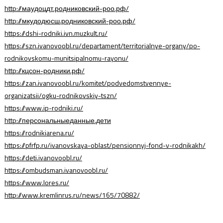
http://маудоцдт.родниковский-роо.рф/
http://мкудодюсш.родниковский-роо.рф/
https://dshi-rodniki.ivn.muzkult.ru/
https://szn.ivanovoobl.ru/departament/territorialnye-organy/po-
rodnikovskomu-munitsipalnomu-rayonu/
http://кцсон-родники.рф/
https://zan.ivanovoobl.ru/komitet/podvedomstvennye-
organizatsii/ogku-rodnikovskiy-tszn/
https://www.ip-rodniki.ru/
http://персональныеданные.дети
https://rodnikiarena.ru/
https://pfrfp.ru/ivanovskaya-oblast/pensionnyj-fond-v-rodnikakh/
https://deti.ivanovoobl.ru/
https://ombudsman.ivanovoobl.ru/
https://www.lores.ru/
http://www.kremlinrus.ru/news/165/70882/