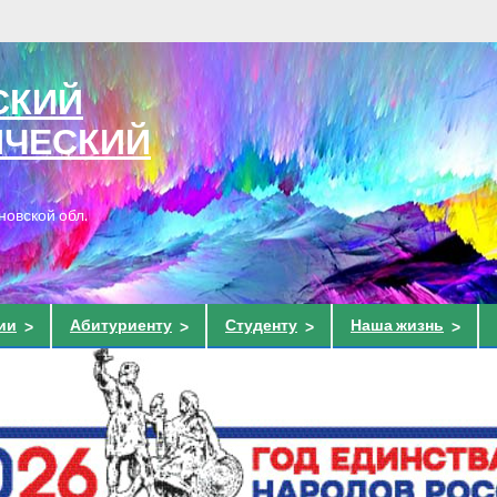
СКИЙ
ИЧЕСКИЙ
новской обл.
ии
Абитуриенту
Студенту
Наша жизнь