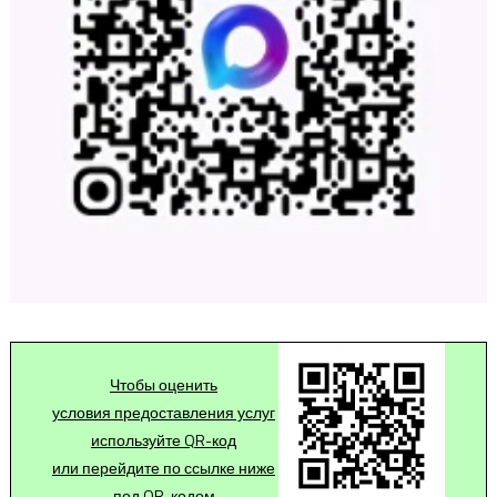
Чтобы оценить
условия предоставления услуг
используйте QR-код
или перейдите по ссылке ниже
под QR-кодом