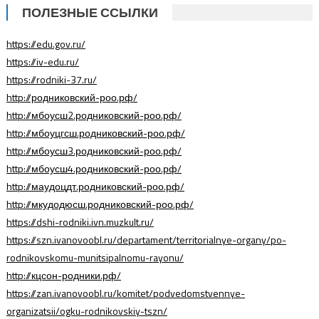
ПОЛЕЗНЫЕ ССЫЛКИ
https://edu.gov.ru/
https://iv-edu.ru/
https://rodniki-37.ru/
http://родниковский-роо.рф/
http://мбоусш2.родниковский-роо.рф/
http://мбоуцгсш.родниковский-роо.рф/
http://мбоусш3.родниковский-роо.рф/
http://мбоусш4.родниковский-роо.рф/
http://маудоцдт.родниковский-роо.рф/
http://мкудодюсш.родниковский-роо.рф/
https://dshi-rodniki.ivn.muzkult.ru/
https://szn.ivanovoobl.ru/departament/territorialnye-organy/po-
rodnikovskomu-munitsipalnomu-rayonu/
http://кцсон-родники.рф/
https://zan.ivanovoobl.ru/komitet/podvedomstvennye-
organizatsii/ogku-rodnikovskiy-tszn/