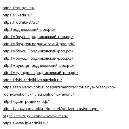
https://edu.gov.ru/
https://iv-edu.ru/
https://rodniki-37.ru/
http://родниковский-роо.рф/
http://мбоусш2.родниковский-роо.рф/
http://мбоуцгсш.родниковский-роо.рф/
http://мбоусш3.родниковский-роо.рф/
http://мбоусш4.родниковский-роо.рф/
http://маудоцдт.родниковский-роо.рф/
http://мкудодюсш.родниковский-роо.рф/
https://dshi-rodniki.ivn.muzkult.ru/
https://szn.ivanovoobl.ru/departament/territorialnye-organy/po-
rodnikovskomu-munitsipalnomu-rayonu/
http://кцсон-родники.рф/
https://zan.ivanovoobl.ru/komitet/podvedomstvennye-
organizatsii/ogku-rodnikovskiy-tszn/
https://www.ip-rodniki.ru/