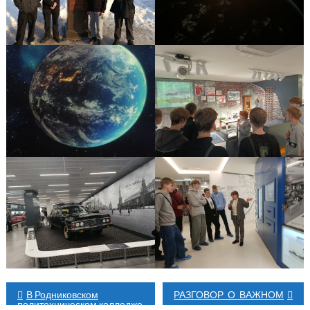
Навигация
В Родниковском
РАЗГОВОР О ВАЖНОМ
политехническом колледже