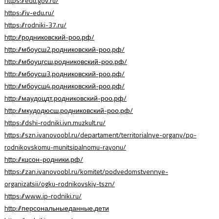
https://edu.gov.ru/
https://iv-edu.ru/
https://rodniki-37.ru/
http://родниковский-роо.рф/
http://мбоусш2.родниковский-роо.рф/
http://мбоуцгсш.родниковский-роо.рф/
http://мбоусш3.родниковский-роо.рф/
http://мбоусш4.родниковский-роо.рф/
http://маудоцдт.родниковский-роо.рф/
http://мкудодюсш.родниковский-роо.рф/
https://dshi-rodniki.ivn.muzkult.ru/
https://szn.ivanovoobl.ru/departament/territorialnye-organy/po-
rodnikovskomu-munitsipalnomu-rayonu/
http://кцсон-родники.рф/
https://zan.ivanovoobl.ru/komitet/podvedomstvennye-
organizatsii/ogku-rodnikovskiy-tszn/
https://www.ip-rodniki.ru/
http://персональныеданные.дети