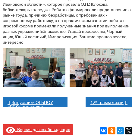
Ивановской области», которое провела О.Н.Яблокова,
библиотекарь колледжа.‍ Ребята сформировали представление о
рынке труда, причинах безработицы, о требованиях к
современному работнику, а на практическом занятии ребята в
игровой форме применяли полученные знания при выполнении
разных упражнений:Знакомство, Угадай профессию, Черный
ящик, Юный лесничий, Импровизация. Занятие прошло весело,
интересно.
Навигация
Выпускники ОГБПОУ
125 грамм жизни
«РПК» готовятся к
по
большому плаванию по
жизни
записям
Версия для слабовидящих