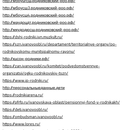
http://мбоуцгсш.родниковский-роо.рф/
http://мбоусш3.родниковский-роо.рф/
http://мбоусш4.родниковский-роо.рф/
http://маудоцдт.родниковский-роо.рф/
http://мкудодюсш.родниковский-роо.рф/
https://dshi-rodniki.ivn.muzkult.ru/
https://szn.ivanovoobl.ru/departament/territorialnye-organy/po-
rodnikovskomu-munitsipalnomu-rayonu/
http://кцсон-родники.рф/
https://zan.ivanovoobl.ru/komitet/podvedomstvennye-
organizatsii/ogku-rodnikovskiy-tszn/
https://www.ip-rodniki.ru/
http://персональныеданные.дети
https://rodnikiarena.ru/
https://pfrfp.ru/ivanovskaya-oblast/pensionnyj-fond-v-rodnikakh/
https://deti.ivanovoobl.ru/
https://ombudsman.ivanovoobl.ru/
https://www.lores.ru/