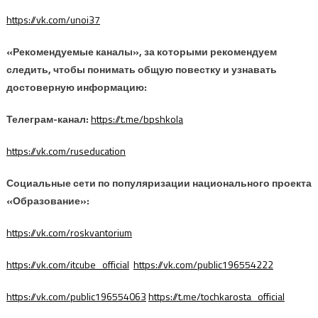
https://vk.com/unoi37
«Рекомендуемые каналы», за которыми рекомендуем
следить, чтобы понимать общую повестку и узнавать
достоверную информацию:
Телеграм-канал:
https://t.me/bpshkola
https://vk.com/ruseducation
Социальные сети по популяризации национального проекта
«Образование»:
https://vk.com/roskvantorium
https://vk.com/itcube_official
https://vk.com/public196554222
https://vk.com/public196554063
https://t.me/tochkarosta_official