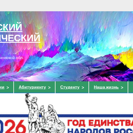
СКИЙ
ИЧЕСКИЙ
новской обл.
ии
Абитуриенту
Студенту
Наша жизнь