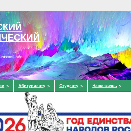
СКИЙ
ИЧЕСКИЙ
новской обл.
ии
Абитуриенту
Студенту
Наша жизнь