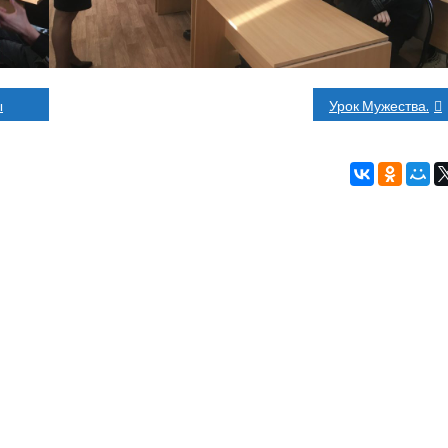
ы
Урок Мужества.