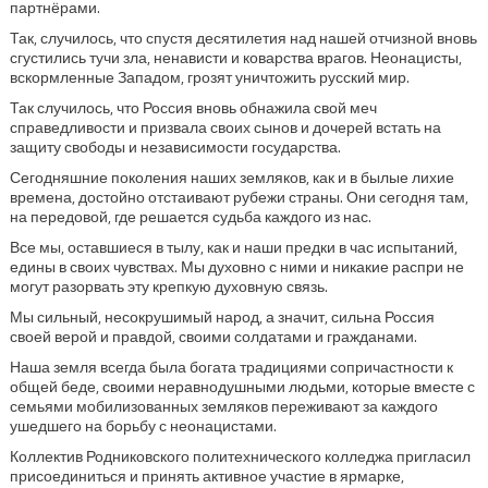
партнёрами.
Так, случилось, что спустя десятилетия над нашей отчизной вновь
сгустились тучи зла, ненависти и коварства врагов. Неонацисты,
вскормленные Западом, грозят уничтожить русский мир.
Так случилось, что Россия вновь обнажила свой меч
справедливости и призвала своих сынов и дочерей встать на
защиту свободы и независимости государства.
Сегодняшние поколения наших земляков, как и в былые лихие
времена, достойно отстаивают рубежи страны. Они сегодня там,
на передовой, где решается судьба каждого из нас.
Все мы, оставшиеся в тылу, как и наши предки в час испытаний,
едины в своих чувствах. Мы духовно с ними и никакие распри не
могут разорвать эту крепкую духовную связь.
Мы сильный, несокрушимый народ, а значит, сильна Россия
своей верой и правдой, своими солдатами и гражданами.
Наша земля всегда была богата традициями сопричастности к
общей беде, своими неравнодушными людьми, которые вместе с
семьями мобилизованных земляков переживают за каждого
ушедшего на борьбу с неонацистами.
Коллектив Родниковского политехнического колледжа пригласил
присоединиться и принять активное участие в ярмарке,