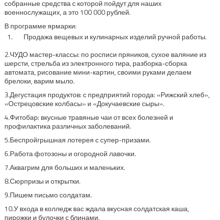
собранные средства с которой пойдут для наших
военнослужащих, а это 100 000 рублей.
В программе ярмарки:
Продажа вещевых и кулинарных изделий ручной работы.
2.ЧУДО мастер-классы: по росписи пряников, сухое валяние из
шерсти, стрельба из электронного тира, разборка-сборка
автомата, рисование мини-картин, своими руками делаем
брелоки, варим мыло.
3.Дегустация продуктов: с предприятий города: «Рижский хлеб»,
«Острецовские колбасы» и «Докучаевские сыры».
4.Фитобар: вкусные травяные чаи от всех болезней и
профилактика различных заболеваний.
5.Беспройгрышная лотерея с супер-призами.
6.Работа фотозоны и огородной лавочки.
7.Аквагрим для больших и маленьких.
8.Сюрпризы и открытки.
9.Пишем письмо солдатам.
10.У входа в колледж вас ждала вкусная солдатская каша,
пирожки и булочки с блинами.