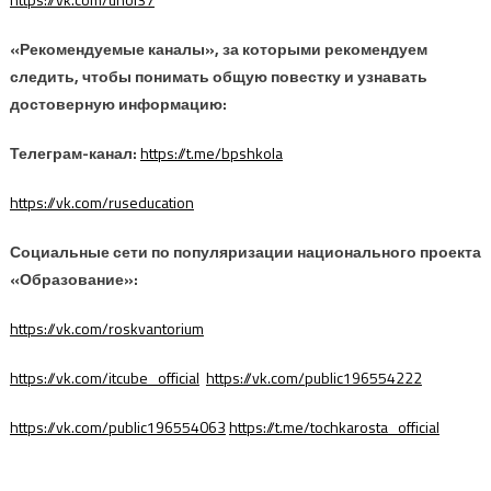
«Рекомендуемые каналы», за которыми рекомендуем
следить, чтобы понимать общую повестку и узнавать
достоверную информацию:
Телеграм-канал:
https://t.me/bpshkola
https://vk.com/ruseducation
Социальные сети по популяризации национального проекта
«Образование»:
https://vk.com/roskvantorium
https://vk.com/itcube_official
https://vk.com/public196554222
https://vk.com/public196554063
https://t.me/tochkarosta_official