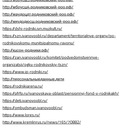
http://мбоусш4.родниковский-роо.рф/
http://маудоцдт.родниковский-роо.рф/
http://мкудодюсш.родниковский-роо.рф/
https://dshi-rodniki.ivn.muzkult.ru/
https://szn.ivanovoobl.ru/departament/territorialnye-organy/po-
rodnikovskomu-munitsipalnomu-rayonu/
http://кцсон-родники.рф/
https://zan.ivanovoobl.ru/komitet/podvedomstvennye-
organizatsii/ogku-rodnikovskiy-tszn/
https://www.ip-rodniki.ru/
http://персональныеданные.дети
https://rodnikiarena.ru/
https://pfrfp.ru/ivanovskaya-oblast/pensionnyj-fond-v-rodnikakh/
https://deti.ivanovoobl.ru/
https://ombudsman.ivanovoobl.ru/
https://www.lores.ru/
http://www.kremlinrus.ru/news/165/70882/