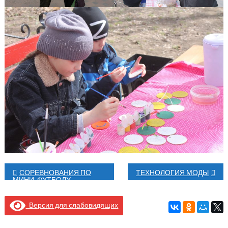
Навигация
СОРЕВНОВАНИЯ ПО
ТЕХНОЛОГИЯ МОДЫ
МИНИ-ФУТБОЛУ
по
Версия для слабовидящих
записям