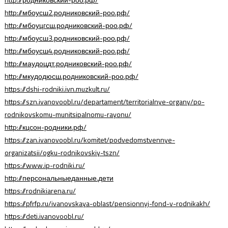
http://мбоусш2.родниковский-роо.рф/
http://мбоуцгсш.родниковский-роо.рф/
http://мбоусш3.родниковский-роо.рф/
http://мбоусш4.родниковский-роо.рф/
http://маудоцдт.родниковский-роо.рф/
http://мкудодюсш.родниковский-роо.рф/
https://dshi-rodniki.ivn.muzkult.ru/
https://szn.ivanovoobl.ru/departament/territorialnye-organy/po-
rodnikovskomu-munitsipalnomu-rayonu/
http://кцсон-родники.рф/
https://zan.ivanovoobl.ru/komitet/podvedomstvennye-
organizatsii/ogku-rodnikovskiy-tszn/
https://www.ip-rodniki.ru/
http://персональныеданные.дети
https://rodnikiarena.ru/
https://pfrfp.ru/ivanovskaya-oblast/pensionnyj-fond-v-rodnikakh/
https://deti.ivanovoobl.ru/