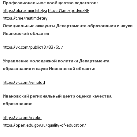
Профессиональное сообщество педагогов:
https://ok.ru/miuchitelya
https://t.me/pedvuzRF
https://t.me/rastimdetey
Официальные аккаунты Департамента образования и науки
Ивановской области:
https://vk.com/public137837657
Управление молодежной политики Департамента
образования и науки Ивановской области:
https://vk.com/ivmolod
Ивановский региональный центр оценки качества
образования:
https://vk.com/ircoko
https://open.edu.gov.ru/quality-of-education/